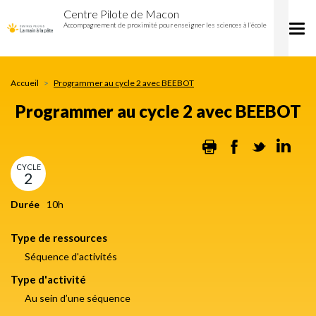
Programmer
Aller
Centre Pilote de Macon
au
au
Accompagnement de proximité pour enseigner les sciences à l’école
Tog
cycle
contenu
nav
2
principal
avec
BEEBOT
Accueil
Programmer au cycle 2 avec BEEBOT
Programmer au cycle 2 avec BEEBOT
Print
Facebook
Twitter
Lin
CYCLE
2
Durée
10h
Type de ressources
Séquence d'activités
Type d'activité
Au sein d’une séquence