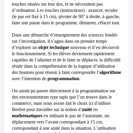
touches situées
sur leur dos, et ne nécessitent pas
d’ordinateur.
Les touches (instructions) : avancer, reculer
(le pas est fixé à 15 cm), pivoter de 90° à droite, à gauche,
faire une pause dans le programme, démarrer, effacer tout.
Dans une démarche d’enseignement des sciences fondé
e
sur l’investigation, il s’agira dans u
n
premier temps
d’explorer un
objet technique
nouveau et d’en découvrir
le fonctionnement. Si les élèves deviennent rapidement
capables de l’allumer et de l
e faire se déplacer, la
difficulté
réside dans la compréhension de la logique d’utilisation
des bout
ons pour réussir à
faire correspondre l’
algorithme
avec l’intention
de
programmation
.
On aurait pu passer directement à la programmation sur
des environnements type
tapis que l’on trouve dans le
commerce, mais nous avons fait le choix ici d’utiliser
Beebo
t pour travailler sur la notion d’
unité
en
mathématiques
en utilisant le pas
de l’automate, un
déplacement vers l’avant correspondant à 15 cm,
correspondant à une unité dans la situation. L’utilisation